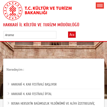
HAKKARİ İL KÜLTÜR VE TURİZM MÜDÜRLÜĞÜ
Ara
Neredeyim :
HAKKARİ 4. KAR FESTİVALİ BAŞLIYOR
HAKKARİ 4. KAR FESTİVALİ İPTAL
BOSNA HERSEK’İN BAĞIMSIZLIK YILDÖNÜMÜ VE ALİYA İZZETBEGOVİÇ