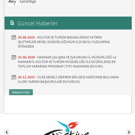
GoTürkiye
Güncel Haberler
29.08.2025 -
KÜLTÜR VE TURİZM BAKANLIĞIMIZ YATIRIM
İŞLETMELER GENEL MÜDÜRLÜĞÜNÜN İLGİ SAYILI YAZILARINA
İSTİNADEN
25.06.2024 -
HAKKARİ ÇALIŞMA VE İŞ KURUMU İL MÜDÜRLÜĞÜ ve
HAKKARİ İL KÜLTÜR VE TURİZM MÜDÜRLÜĞÜ İLE DÜZENLENECEK
TOPLUM YARARINA PROGRAM (TYP) HAKKINDA DUYURU
20.12.2023 -
ÜLKE GENELİ (DEPREM BÖLGESİ HARİCİNDE BULUNAN
İLLER) YARDIM BAŞVURULARI DUYURUSU
Hepsini Gör