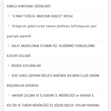
KONULU KONFERANS DÜZENLENDİ
"12 MART İSTİKLÂL MARŞI'NIN KABULÜ" MESAJI
Türkiye'nin global turizm tanıtım platformu GoTürkiye.com yeni
yapısıyla yayında!
AHLAT ANADOLU’NUN FETHİNİN 952. YILDÖNÜMÜ ETKİNLİKLERİNE
KATILIM SAĞLADIK
NEVRUZ KUTLAMALARI
ÜLKE GENELİ (DEPREM BÖLGESİ HARİCİNDE BULUNAN İLLER) YARDIM
BAŞVURULARI DUYURUSU
HAKKARİ ÇALIŞMA VE İŞ KURUMU İL MÜDÜRLÜĞÜ ve HAKKARİ İL
KÜLTÜR VE TURİZM MÜDÜRLÜĞÜ İLE DÜZENLENECEK TOPLUM YARARINA